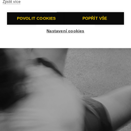
Zjistit více
POVOLIT COOKIES
POPŘÍT VŠE
Nastavení cookies