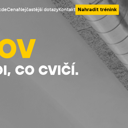
kde
Cena
Nejčastější dotazy
Kontakt
Nahradit trénink
OV
I, CO CVIČÍ.