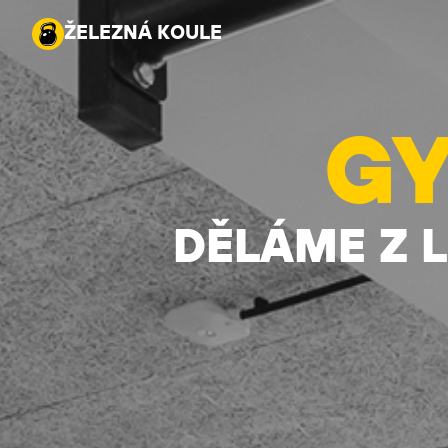
ŽELEZNÁ KOULE
ŽELEZNÁ KOULE
G
DĚLÁME Z LI