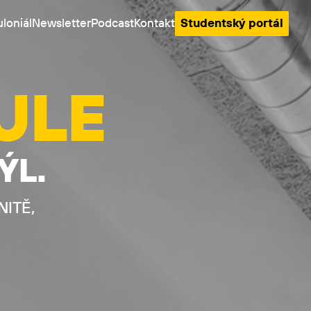
loniál
Newsletter
Podcast
Kontakt
Studentský portál
ULE
ÝL.
ITĚ,