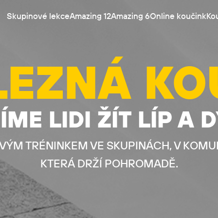
Skupinové lekce
Amazing 12
Amazing 6
Online koučink
Kou
LEZNÁ KO
ÍME LIDI ŽÍT LÍP A D
OVÝM TRÉNINKEM VE SKUPINÁCH, V KOMUN
KTERÁ DRŽÍ POHROMADĚ.