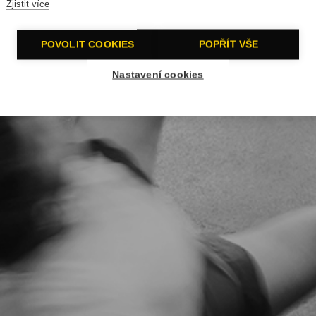
Zjistit více
POVOLIT COOKIES
POPŘÍT VŠE
Nastavení cookies