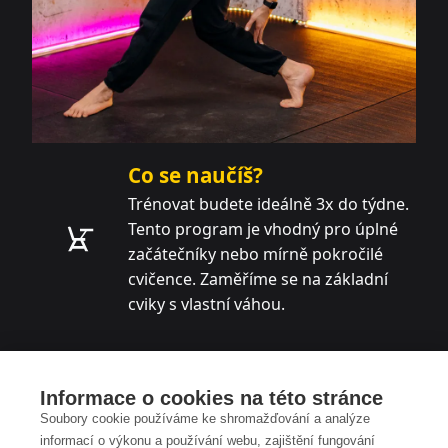
Co se naučíš?
Trénovat budete ideálně 3x do týdne.
Tento program je vhodný pro úplné
začátečníky nebo mírně pokročilé
cvičence. Zaměříme se na základní
cviky s vlastní váhou.
Co od toho čekat?
Všechna instruktážní videa jsou 1-2
Informace o cookies na této stránce
minuty krátká a celý trénink byste i s
Soubory cookie používáme ke shromažďování a analýze
informací o výkonu a používání webu, zajištění fungování
nakoukáním měli stihnout do 45