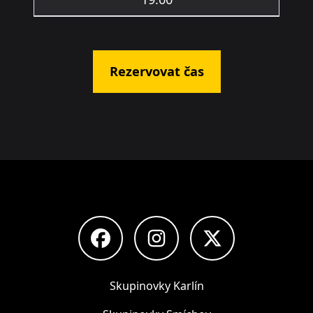
Rezervovat čas
Facebook Železné koule
Instagram Železné koule
Twitter Železné 
Skupinovky Karlín