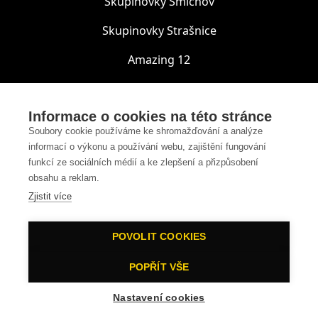
Skupinovky Smíchov
Skupinovky Strašnice
Amazing 12
Amazing 6
Informace o cookies na této stránce
Online koučink
Soubory cookie používáme ke shromažďování a analýze
Kouloniál
informací o výkonu a používání webu, zajištění fungování
funkcí ze sociálních médií a ke zlepšení a přizpůsobení
obsahu a reklam.
Všeobecné obchodní podmínky
Zjistit více
Zásady ochrany osobních údajů
Informace o zpracování osobních údajů prostřednictvím
kamerového systému
POVOLIT COOKIES
2025 © Železná koule, s.r.o.
POPŘÍT VŠE
Nastavení cookies