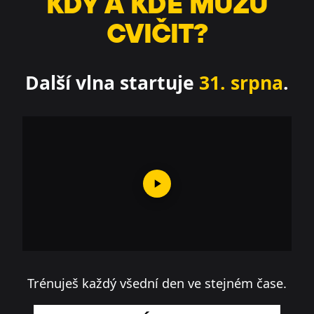
KDY A KDE MŮŽU
CVIČIT?
Další vlna startuje
31. srpna
.
Trénuješ každý všední den ve stejném čase.