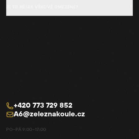
+
JE TO NĚJAK VĚKOVĚ OMEZENÉ?
+420 773 729 852
A6@zeleznakoule.cz
PO–PÁ 9:00–17:00