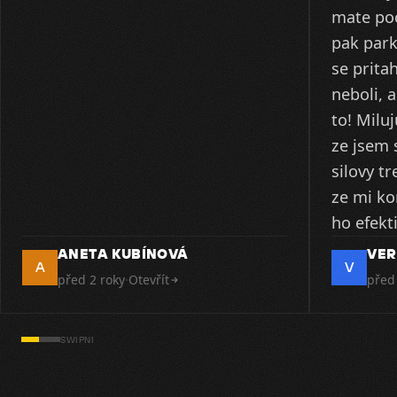
mate poc
pak par
se prita
neboli, a
to! Milu
ze jsem 
silovy t
ze mi ko
ANETA KUBÍNOVÁ
VER
A
V
před 2 roky
·
Otevřít
před
SWIPNI