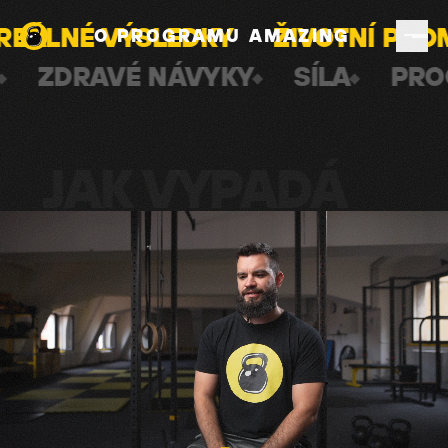
VOTNÍ PROMĚNA
RESTART HLAVY
O PROGRAMU AMAZING
ĚNA
REÁLNÉ VÝSLEDKY
ZDRAV
JAK VYPADÁ