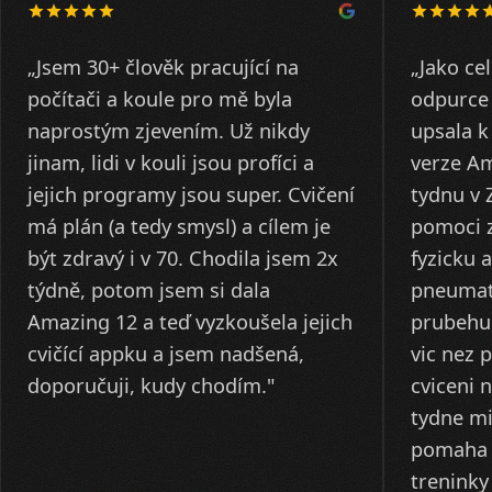
„Jsem 30+ člověk pracující na
„Jako ce
počítači a koule pro mě byla
odpurce 
naprostým zjevením. Už nikdy
upsala k
jinam, lidi v kouli jsou profíci a
verze Am
jejich programy jsou super. Cvičení
tydnu v Z
má plán (a tedy smysl) a cílem je
pomoci z
být zdravý i v 70. Chodila jsem 2x
fyzicku 
týdně, potom jsem si dala
pneumat
Amazing 12 a teď vyzkoušela jejich
prubehu 
cvičící appku a jsem nadšená,
vic nez 
cviceni 
tydne mi
pomaha 
treninky