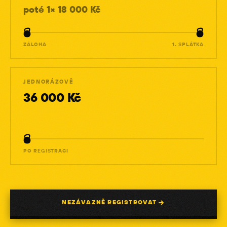
poté
1
×
18 000
Kč
ZÁLOHA
1. SPLÁTKA
JEDNORÁZOVĚ
36 000
Kč
PO REGISTRACI
NEZÁVAZNĚ REGISTROVAT