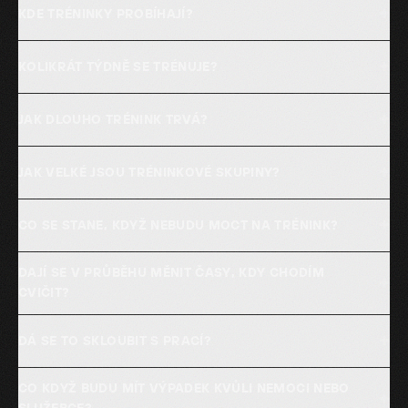
+
KDE TRÉNINKY PROBÍHAJÍ?
+
KOLIKRÁT TÝDNĚ SE TRÉNUJE?
+
JAK DLOUHO TRÉNINK TRVÁ?
+
JAK VELKÉ JSOU TRÉNINKOVÉ SKUPINY?
+
CO SE STANE, KDYŽ NEBUDU MOCT NA TRÉNINK?
DAJÍ SE V PRŮBĚHU MĚNIT ČASY, KDY CHODÍM
+
CVIČIT?
+
DÁ SE TO SKLOUBIT S PRACÍ?
CO KDYŽ BUDU MÍT VÝPADEK KVŮLI NEMOCI NEBO
+