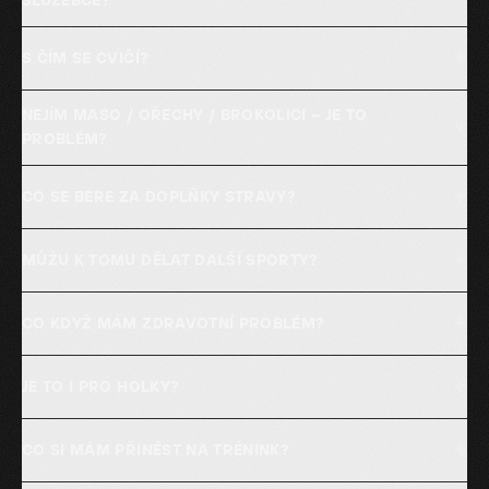
SLUŽEBCE?
+
S ČÍM SE CVIČÍ?
NEJÍM MASO / OŘECHY / BROKOLICI – JE TO
+
PROBLÉM?
+
CO SE BERE ZA DOPLŇKY STRAVY?
+
MŮŽU K TOMU DĚLAT DALŠÍ SPORTY?
+
CO KDYŽ MÁM ZDRAVOTNÍ PROBLÉM?
+
JE TO I PRO HOLKY?
+
CO SI MÁM PŘINÉST NA TRÉNINK?