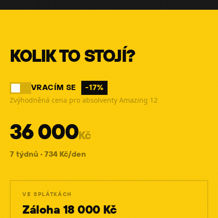
KOLIK TO STOJÍ?
VRACÍM SE
-17%
Zvýhodněná cena pro absolventy Amazing 12
36 000
Kč
7 týdnů ·
734 Kč
/den
VE SPLÁTKÁCH
Záloha
18 000
Kč