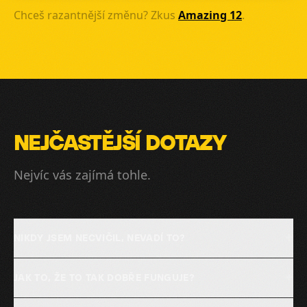
Chceš razantnější změnu? Zkus
Amazing 12
.
NEJČASTĚJŠÍ DOTAZY
Nejvíc vás zajímá tohle.
+
NIKDY JSEM NECVIČIL, NEVADÍ TO?
+
JAK TO, ŽE TO TAK DOBŘE FUNGUJE?