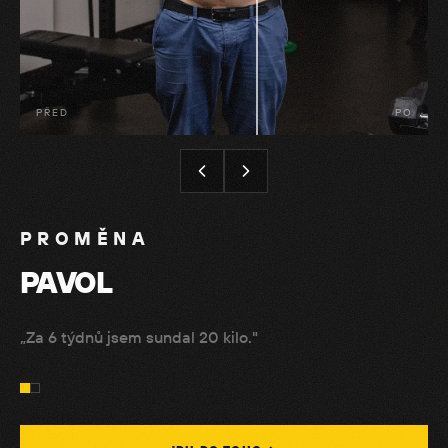
PŘED
PO
PROMĚNA
PAVOL
„Za 6 týdnů jsem sundal 20 kilo."