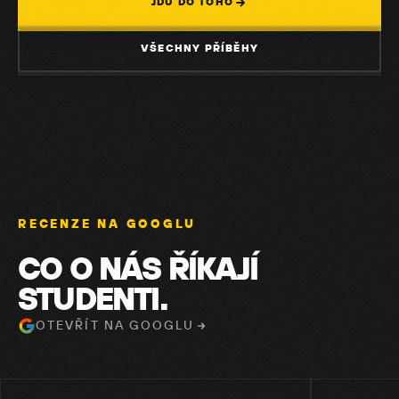
JDU DO TOHO
VŠECHNY PŘÍBĚHY
RECENZE NA GOOGLU
CO O NÁS ŘÍKAJÍ
STUDENTI.
OTEVŘÍT NA GOOGLU