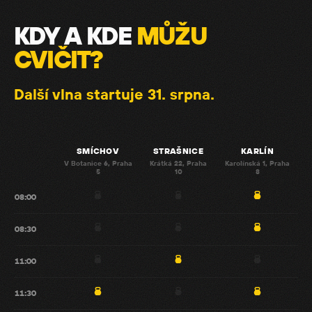
KDY A KDE
MŮŽU
CVIČIT?
Další vlna startuje
31. srpna
.
SMÍCHOV
STRAŠNICE
KARLÍN
V Botanice 6, Praha
Krátká 22, Praha
Karolínská 1, Praha
5
10
8
08:00
08:30
11:00
11:30